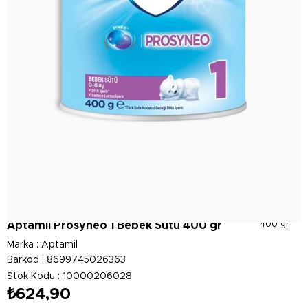
Aptamil Prosyneo 1 Bebek Sütü 400 gr
400 gr
Marka
:
Aptamil
Barkod
:
8699745026363
Stok Kodu
10000206028
₺624,90