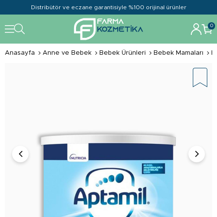
Distribütör ve eczane garantisiyle %100 orijinal ürünler
0
Anasayfa
Anne ve Bebek
Bebek Ürünleri
Bebek Mamaları
B