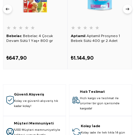
★
★
★
★
★
★
★
★
★
★
Bebelac
Bebelac 4 Çocuk
Aptamil
Aptamil Prosyneo 1
Devam Sütü 1 Yaş+ 800 gr
Bebek Sütü 400 gr 2 Adet
₺647,90
₺1.144,90
Hızlı Teslimat
Güvenli Alışveriş
Hızlı kargo ve teslimat ile
Kolay ve güvenli alışveriş tık
ürünler bir gün içerisinde
kadar kolay!
kargoda!
Müşteri Memnuniyeti
Kolay İade
%100 Müşteri memnuniyetiyle
Kolay iade ile tek tıkla 14 gün