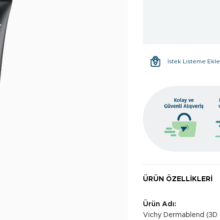
İstek Listeme Ekl
ÜRÜN ÖZELLIKLERI
Ürün Adı:
Vichy Dermablend (3D c