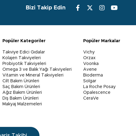
Bizi Takip Edin
Popüler Kategoriler
Popüler Markalar
Takviye Edici Gıdalar
Vichy
Kolajen Takviyeleri
Orzax
Probiyotik Takviyeleri
Voonka
Omega 3 ve Balık Yağı Takviyeleri
Avene
Vitamin ve Mineral Takviyeleri
Bioderma
Cilt Bakım Ürünleri
Solgar
Saç Bakım Ürünleri
La Roche Posay
Ağız Bakım Ürünleri
Opalescence
Diş Bakım Ürünleri
CeraVe
Makyaj Malzemeleri
pariş Takibi