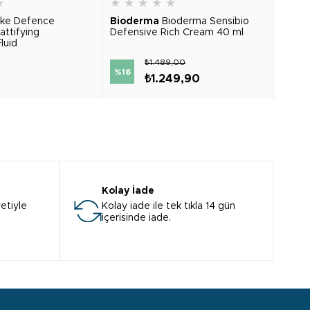
★
★
★
★
★
★
★
★
ike Defence
Bioderma
Bioderma Sensibio
Biod
attifying
Defensive Rich Cream 40 ml
Foami
luid
₺1.489,00
%16
%28
₺1.249,90
Kolay İade
etiyle
Kolay iade ile tek tıkla 14 gün
içerisinde iade.