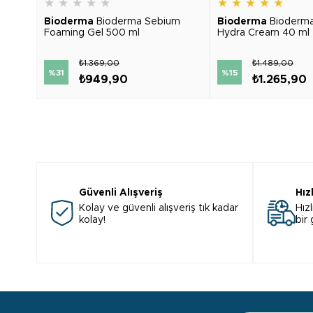
★
★
★
★
★
★
★
★
★
★
Bioderma
Bioderma Sebium
Bioderma
Bioderm
Foaming Gel 500 ml
Hydra Cream 40 ml
₺1.369,00
₺1.489,00
%31
%15
₺949,90
₺1.265,90
Güvenli Alışveriş
Hız
Kolay ve güvenli alışveriş tık kadar
Hızl
kolay!
bir