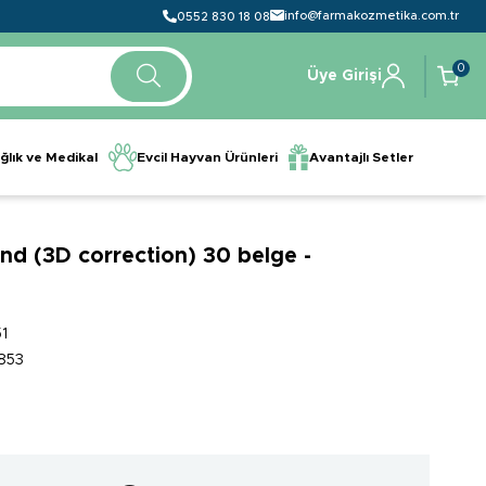
info@farmakozmetika.com.tr
0552 830 18 08
0
Üye Girişi
ğlık ve Medikal
Evcil Hayvan Ürünleri
Avantajlı Setler
d (3D correction) 30 belge -
1
853