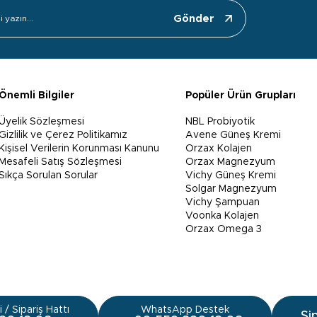
Gönder
Önemli Bilgiler
Popüler Ürün Grupları
Üyelik Sözleşmesi
NBL Probiyotik
Gizlilik ve Çerez Politikamız
Avene Güneş Kremi
Kişisel Verilerin Korunması Kanunu
Orzax Kolajen
Mesafeli Satış Sözleşmesi
Orzax Magnezyum
Sıkça Sorulan Sorular
Vichy Güneş Kremi
Solgar Magnezyum
Vichy Şampuan
Voonka Kolajen
Orzax Omega 3
 / Sipariş Hattı
WhatsApp Destek
Si