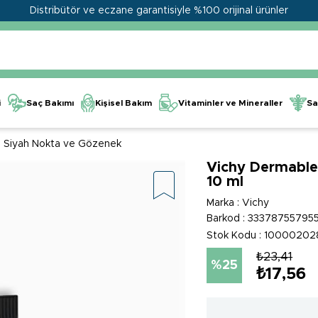
Distribütör ve eczane garantisiyle %100 orijinal ürünler
Kişisel Bakım
Vitaminler ve Mineraller
i
Saç Bakımı
Sa
Siyah Nokta ve Gözenek
Vichy Dermablen
10 ml
Marka
:
Vichy
Barkod
:
333787557955
Stok Kodu
10000202
₺23,41
25
₺17,56