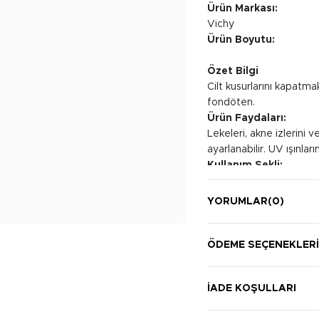
Ürün Markası:
Vichy
Ürün Boyutu:
Özet Bilgi
Cilt kusurlarını kapatma
fondöten.
Ürün Faydaları:
Lekeleri, akne izlerini 
ayarlanabilir. UV ışınlar
Kullanım Şekli:
Temiz ve nemlendirilmiş 
uygulayın. Göz çevresi 
YORUMLAR
(0)
ÖDEME SEÇENEKLER
İADE KOŞULLARI