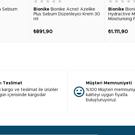
★
★
★
★
★
★
★
★
★
a Sebium
Bionike
Bionike Acnet Azelike
Bionike
Bion
Plus Sebum Düzenleyici Krem 30
Hydractive M
ml
Moisturising F
₺891,90
₺1.111,90
lı Teslimat
Müşteri Memnuniyeti
ı kargo ve teslimat ile ürünler
%100 Müşteri memnuniy
 gün içerisinde kargoda!
kaliteyi uygun fiyatla
buluşturuyoruz.