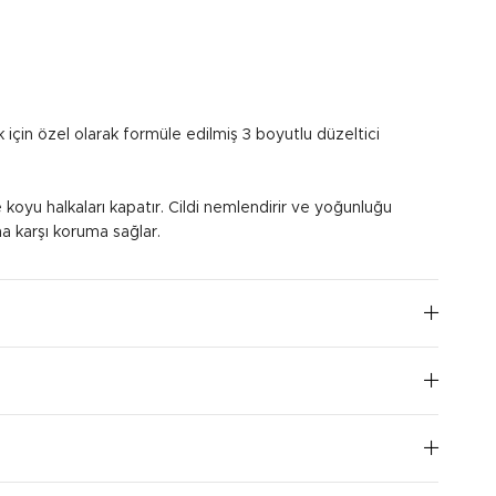
k için özel olarak formüle edilmiş 3 boyutlu düzeltici
ve koyu halkaları kapatır. Cildi nemlendirir ve yoğunluğu
ına karşı koruma sağlar.
cilde uygulayın. Kapatıcılığı arttırmak için, kat kat
ile temasından kaçının.
I