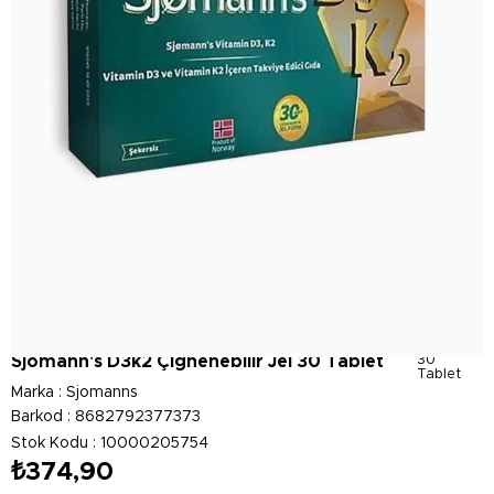
Sjomann's D3k2 Çiğnenebilir Jel 30 Tablet
30
Tablet
Marka
:
Sjomanns
Barkod
:
8682792377373
Stok Kodu
10000205754
₺374,90