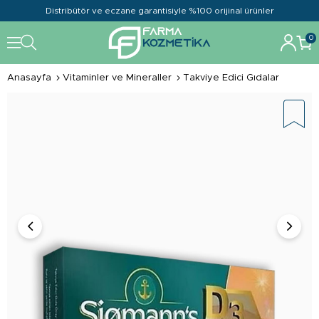
Distribütör ve eczane garantisiyle %100 orijinal ürünler
0
Anasayfa
Vitaminler ve Mineraller
Takviye Edici Gıdalar