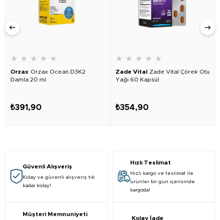
★
★
★
★
★
★
★
★
★
★
Orzax
Orzax Ocean D3K2
Zade Vital
Zade Vital Çörek Otu
Damla 20 ml
Yağı 60 Kapsül
₺391,90
₺354,90
Hızlı Teslimat
Güvenli Alışveriş
Hızlı kargo ve teslimat ile
Kolay ve güvenli alışveriş tık
ürünler bir gün içerisinde
kadar kolay!
kargoda!
Müşteri Memnuniyeti
Kolay İade