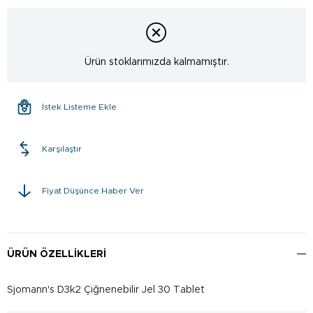
Ürün stoklarımızda kalmamıştır.
İstek Listeme Ekle
Karşılaştır
Fiyat Düşünce Haber Ver
ÜRÜN ÖZELLIKLERI
Sjomann's D3k2 Çiğnenebilir Jel 30 Tablet