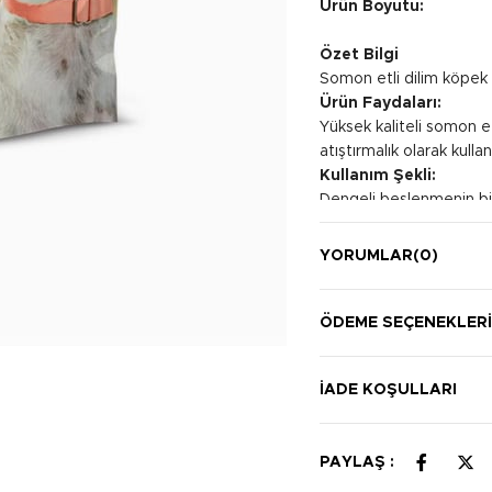
Ürün Boyutu:
Özet Bilgi
Somon etli dilim köpek 
Ürün Faydaları:
Yüksek kaliteli somon eti
atıştırmalık olarak kullanı
Kullanım Şekli:
Dengeli beslenmenin bir
verebilirsiniz.
YORUMLAR
(0)
ÖDEME SEÇENEKLER
İADE KOŞULLARI
PAYLAŞ :