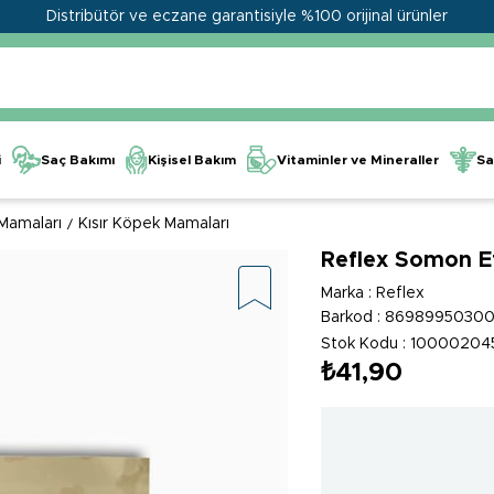
Distribütör ve eczane garantisiyle %100 orijinal ürünler
Kişisel Bakım
Vitaminler ve Mineraller
i
Saç Bakımı
Sa
Mamaları
Kısır Köpek Mamaları
Reflex Somon Et
Marka
:
Reflex
Barkod
:
8698995030
Stok Kodu
10000204
₺41,90