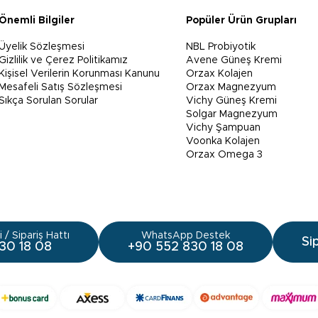
Önemli Bilgiler
Popüler Ürün Grupları
Üyelik Sözleşmesi
NBL Probiyotik
Gizlilik ve Çerez Politikamız
Avene Güneş Kremi
Kişisel Verilerin Korunması Kanunu
Orzax Kolajen
Mesafeli Satış Sözleşmesi
Orzax Magnezyum
Sıkça Sorulan Sorular
Vichy Güneş Kremi
Solgar Magnezyum
Vichy Şampuan
Voonka Kolajen
Orzax Omega 3
 / Sipariş Hattı
WhatsApp Destek
Si
30 18 08
+90 552 830 18 08