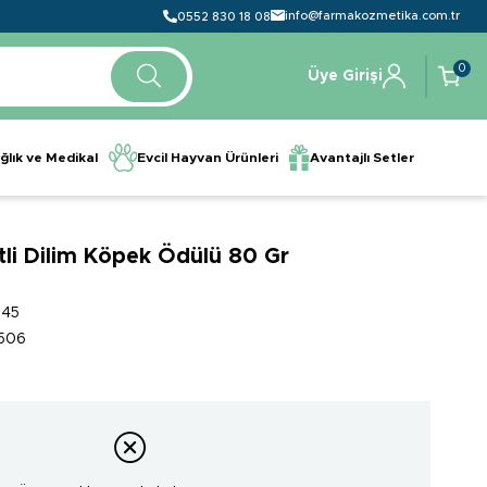
info@farmakozmetika.com.tr
0552 830 18 08
0
Üye Girişi
ğlık ve Medikal
Evcil Hayvan Ürünleri
Avantajlı Setler
li Dilim Köpek Ödülü 80 Gr
045
506