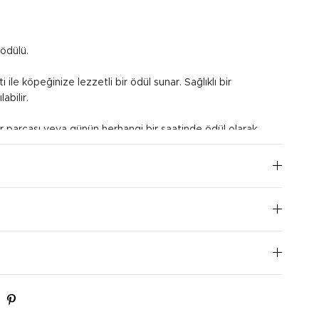
ödülü.
 ile köpeğinize lezzetli bir ödül sunar. Sağlıklı bir
labilir.
 parçası veya günün herhangi bir saatinde ödül olarak
I