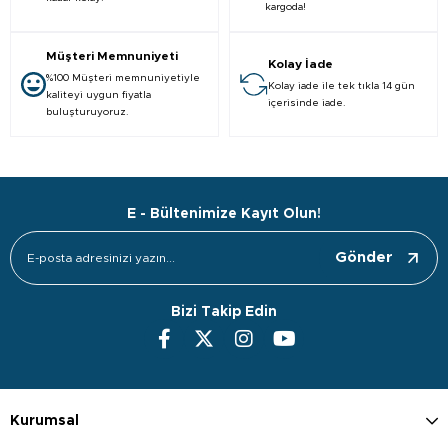
kargoda!
Müşteri Memnuniyeti
Kolay İade
%100 Müşteri memnuniyetiyle
Kolay iade ile tek tıkla 14 gün
kaliteyi uygun fiyatla
içerisinde iade.
buluşturuyoruz.
E - Bültenimize Kayıt Olun!
Gönder
Bizi Takip Edin
Kurumsal