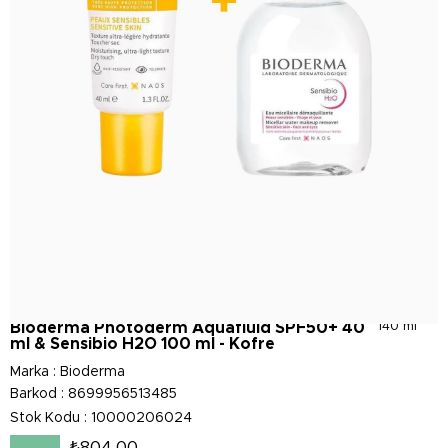
Bıoderma Photoderm Aquafluid SPF50+ 40
140 ml
ml & Sensibio H2O 100 ml - Kofre
Marka
:
Bioderma
Barkod
:
8699956513485
Stok Kodu
10000206024
₺804,00