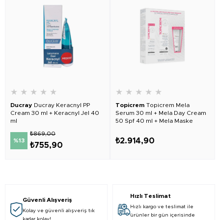
★
★
★
★
★
★
★
★
★
★
Ducray
Ducray Keracnyl PP
Topicrem
Topicrem Mela
Cream 30 ml + Keracnyl Jel 40
Serum 30 ml + Mela Day Cream
ml
50 Spf 40 ml + Mela Maske
Hediyeli
₺869,00
₺2.914,90
%13
₺755,90
Hızlı Teslimat
Güvenli Alışveriş
Hızlı kargo ve teslimat ile
Kolay ve güvenli alışveriş tık
ürünler bir gün içerisinde
kadar kolay!